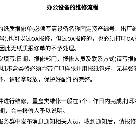
办公设备的维修流程
的纸质报修单
必须写清设备名称固定资产编号、出厂
(
号
也可以过
报修，但过
报修的，也必须打印
),
OA
OA
OA
因此无纸质报修单的不予处理。
次填写
日期，报修部门，报修人员及联系方式
请写报
:
(
印机墨盒类修必须附带打印样张并用报纸包好，无样张
坏，请轻拿轻放，保护好配件的完整。
件进行维修，墨盒类维修一般在
个工作日内完成
打印
3
;
期，会与报修人予以说明。
服务群中发布消息通知相关人员，收到通知后，请报修